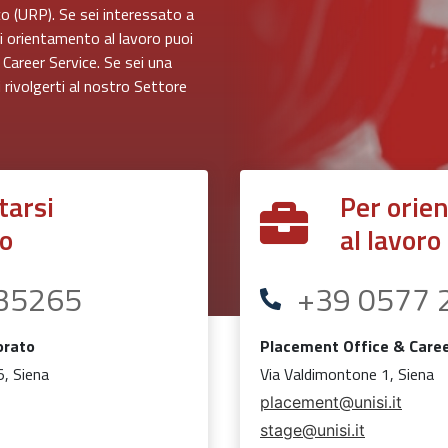
ico (URP). Se sei interessato a
 di orientamento al lavoro puoi
Career Service. Se sei una
 rivolgerti al nostro Settore
tarsi
Per orien
io
al lavoro
35265
+39 0577 
orato
Placement Office & Caree
5, Siena
Via Valdimontone 1, Siena
placement@unisi.it
stage@unisi.it