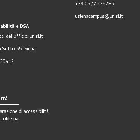
+39 0577 235285
usienacampus@unisi.it
abilità e DSA
ti dell'ufficio:
unisi.it
di Sotto 55, Siena
235412
LITÀ
iarazione di accessibilità
 problema