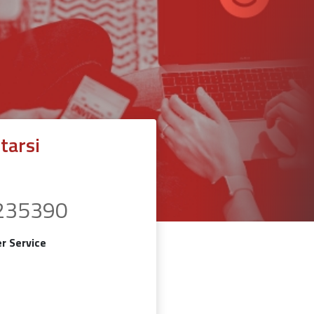
tarsi
235390
r Service