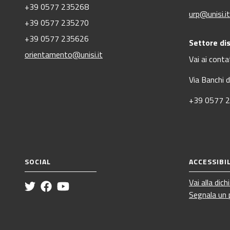
+39 0577 235268
urp@unisi.it
+39 0577 235270
+39 0577 235626
Settore dis
orientamento@unisi.it
Vai ai contat
Via Banchi 
+39 0577 
SOCIAL
ACCESSIBI
Vai alla dich
Segnala un